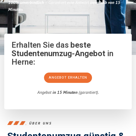
100% unverbindlich
– Garantiert eine Antwort
innerhalb von 15
Minuten
.
Erhalten Sie das
beste
Studentenumzug-Angebot
in
Herne:
ANGEBOT ERHALTEN
Angebot
in 15 Minuten
(garantiert).
ÜBER UNS