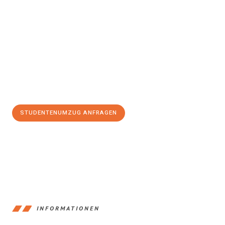
Erleben Sie mit Umzugsmeister Sankt Herne, wie
einfach und
stressfrei Studentenumzug in Herne
sein kann. Unser
Expertenteam steht bereit, um Ihnen einen reibungslosen Ablauf
zu garantieren.
Jetzt
unverbindliches Angebot
erhalten &
100€ sparen:
STUDENTENUMZUG ANFRAGEN
+4915792653370
INFORMATIONEN