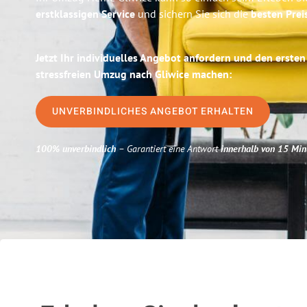
erstklassigen Service
und sichern Sie sich die
besten Prei
Jetzt Ihr individuelles Angebot anfordern und den ersten
stressfreien Umzug nach Gliwice machen:
UNVERBINDLICHES ANGEBOT ERHALTEN
100% unverbindlich
– Garantiert eine Antwort
innerhalb von 15 Min