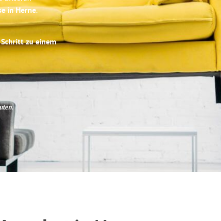
se in Herne
.
 Schritt zu einem
uten
.