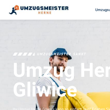
Umzugsu
UMZUGSMEISTER SANKT
Umzug He
Gliwice
Ihr Umzug Herne Gliwice kann so einfach sein! Erleben S