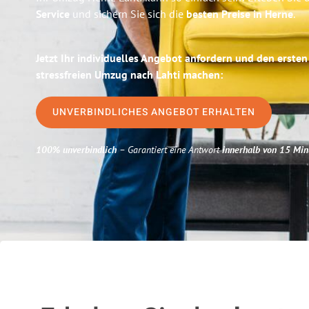
Service
und sichern Sie sich die
besten Preise in Herne
.
Jetzt Ihr individuelles Angebot anfordern und den ersten
stressfreien Umzug nach Lahti machen:
UNVERBINDLICHES ANGEBOT ERHALTEN
100% unverbindlich
– Garantiert eine Antwort
innerhalb von 15 Min