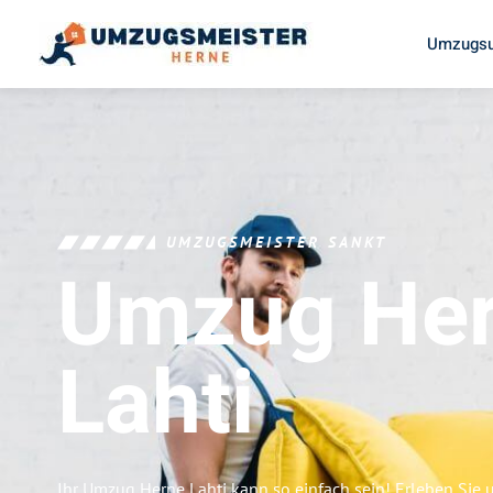
Umzugsu
UMZUGSMEISTER SANKT
Umzug He
Lahti
Ihr Umzug Herne Lahti kann so einfach sein! Erleben Sie