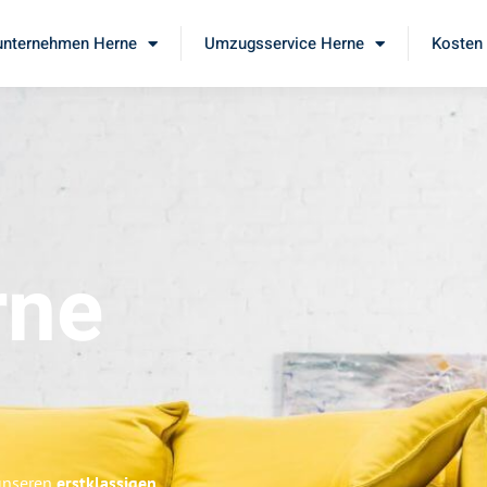
nternehmen Herne
Umzugsservice Herne
Kosten 
rne
 unseren
erstklassigen