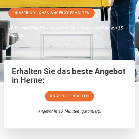
UNVERBINDLICHES ANGEBOT ERHALTEN
100% unverbindlich
– Garantiert eine Antwort
innerhalb von 15
Minuten
.
Erhalten Sie das
beste Angebot
in Herne:
ANGEBOT ERHALTEN
Angebot
in 15 Minuten
(garantiert).