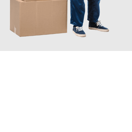
JETZT ANFRAGEN
Erleben Sie mit Umzugsmeister Sankt Herne, wie
einfach und
stressfrei Ihr Umzug Herne Deutschland
sein kann. Unser
Expertenteam steht bereit, um Ihnen einen reibungslosen
Übergang in Ihr neues Zuhause zu garantieren.