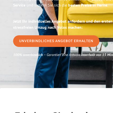
Service
und sichern Sie sich die
besten Preise in Herne
.
Jetzt Ihr individuelles Angebot anfordern und den ersten
stressfreien Umzug nach Volos machen:
UNVERBINDLICHES ANGEBOT ERHALTEN
100% unverbindlich
– Garantiert eine Antwort
innerhalb von 15 Min