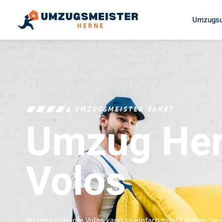
Umzugsu
UMZUGSMEISTER SANKT
Umzug He
Volos
Ihr Umzug Herne Volos kann so einfach sein! Erleben Sie