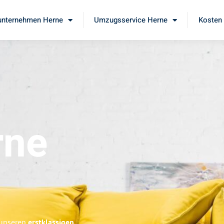
nternehmen Herne
Umzugsservice Herne
Kosten 
rne
 unseren
erstklassigen