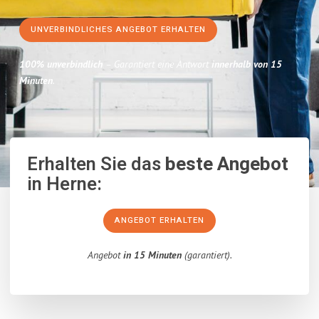
UNVERBINDLICHES ANGEBOT ERHALTEN
100% unverbindlich
– Garantiert eine Antwort
innerhalb von 15
Minuten
.
Erhalten Sie das
beste Angebot
in Herne:
ANGEBOT ERHALTEN
Angebot
in 15 Minuten
(garantiert).