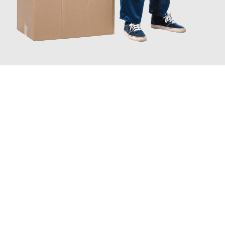
JETZT ANFRAGEN
Erleben Sie mit Umzugsmeister Sankt Herne, wie
einfach und
stressfrei Ihr Umzug Herne Dudelange
sein kann. Unser
Expertenteam steht bereit, um Ihnen einen reibungslosen
Übergang in Ihr neues Zuhause zu garantieren.
Jetzt
unverbindliches Angebot
erhalten &