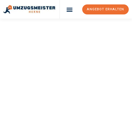
ANGEBOT ERHALTEN
Umzugsunternehmen Herne
Umzugsservice Herne
UMZUGSMEISTER
SANKT
Umzug Herne
Košice
Ihr Umzug Herne Košice kann so einfach sein! Erleben Sie
unseren
erstklassigen Service
und sichern Sie sich die
besten
Preise in Herne
.
Jetzt Ihr individuelles Angebot anfordern und den ersten
Schritt zu einem stressfreien Umzug nach Košice machen: