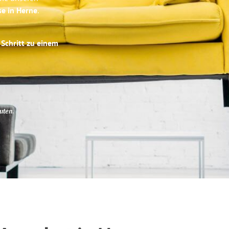
se in Herne
.
 Schritt zu einem
uten
.