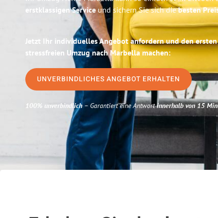
erstklassigen Service
und sichern Sie sich die
besten Prei
Jetzt Ihr individuelles Angebot anfordern und den ersten
stressfreien Umzug nach Marbella machen:
UNVERBINDLICHES ANGEBOT ERHALTEN
100% unverbindlich
– Garantiert eine Antwort
innerhalb von 15 Min