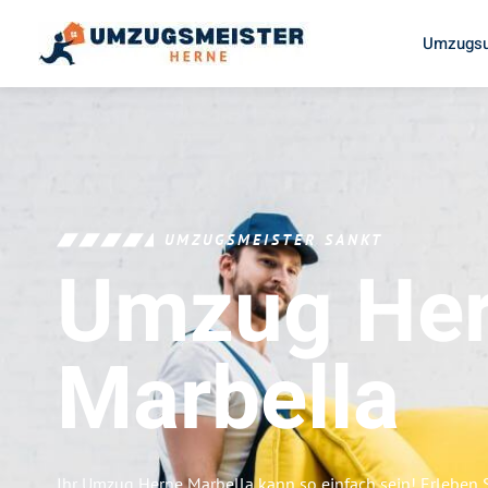
Umzugsu
UMZUGSMEISTER SANKT
Umzug He
Marbella
Ihr Umzug Herne Marbella kann so einfach sein! Erleben 