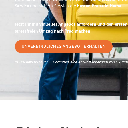
Service
und sichern Sie sich die
besten Preise in Herne
.
Jetzt Ihr individuelles Angebot anfordern und den ersten
stressfreien Umzug nach Prag machen:
UNVERBINDLICHES ANGEBOT ERHALTEN
100% unverbindlich
– Garantiert eine Antwort
innerhalb von 15 Min