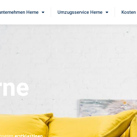
nternehmen Herne
Umzugsservice Herne
Kosten 
rne
unseren
erstklassigen