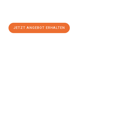
Sie sich Ihr
individuelles Umzugsangebot für Ihr Anliegen in
Herne
zum Best-Preis! Nutzen Sie die Gelegenheit für einen
stressfreien Umzug
mit maximalem Komfort:
JETZT ANGEBOT ERHALTEN