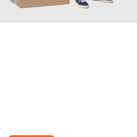
JETZT ANFRAGEN
Erleben Sie mit Umzugsmeister Sankt Herne, wie
einfach und
stressfrei Ihr Umzug Herne Russe
sein kann. Unser
Expertenteam steht bereit, um Ihnen einen reibungslosen
Übergang in Ihr neues Zuhause zu garantieren.
Jetzt
unverbindliches Angebot
erhalten &
100€ sparen: