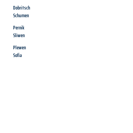
Dobritsch
Schumen
Pernik
Sliwen
Plewen
Sofia
Jetzt anfragen &
Angebot
mit Best-Preis
erhalten!
Schicken Sie uns jetzt Ihre unverbindliche Anfrage und sichern