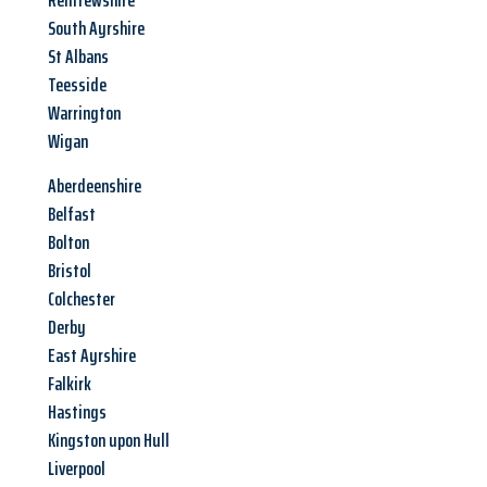
Renfrewshire
South Ayrshire
St Albans
Teesside
Warrington
Wigan
Aberdeenshire
Belfast
Bolton
Bristol
Colchester
Derby
East Ayrshire
Falkirk
Hastings
Kingston upon Hull
Liverpool