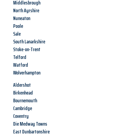
Middlesbrough
North Ayrshire
Nuneaton
Poole
Sale
South Lanarkshire
Stoke-on-Trent
Telford
Watford
Wolverhampton
Aldershot
Birkenhead
Bournemouth
Cambridge
Coventry
Die Medway Towns
East Dunbartonshire