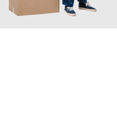
JETZT ANFRAGEN
Erleben Sie mit Umzugsmeister Sankt Herne, wie
einfach und
stressfrei Ihr Umzug Herne England
sein kann. Unser
Expertenteam steht bereit, um Ihnen einen reibungslosen
Übergang in Ihr neues Zuhause zu garantieren.
Jetzt
unverbindliches Angebot
erhalten &
100€ sparen: