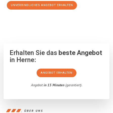
UNVERBINDLICHES ANGEBOT ERHALTEN
100% unverbindlich
– Garantiert eine Antwort
innerhalb von 15
Minuten
.
Erhalten Sie das
beste Angebot
in Herne:
ANGEBOT ERHALTEN
Angebot
in 15 Minuten
(garantiert).
ÜBER UNS