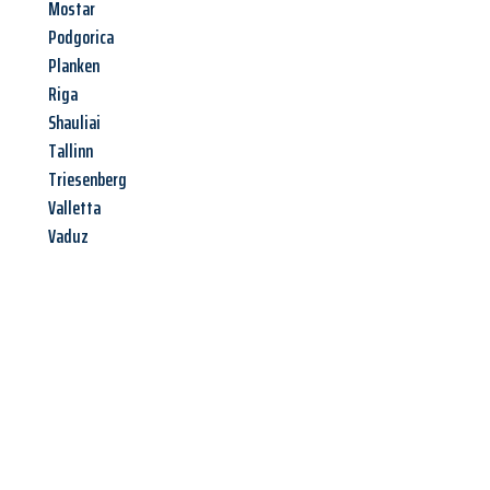
Mostar
Podgorica
Planken
Riga
Shauliai
Tallinn
Triesenberg
Valletta
Vaduz
Jetzt anfragen &
Angebot
mit Best-Preis
erhalten!