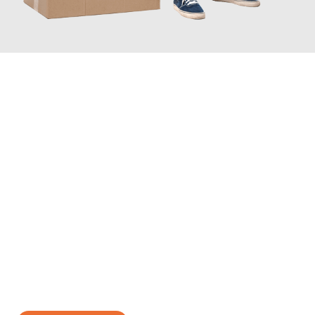
JETZT ANFRAGEN
Erleben Sie mit Umzugsmeister Sankt Herne, wie
einfach und
stressfrei Ihr Umzug Herne Braga
sein kann. Unser
Expertenteam steht bereit, um Ihnen einen reibungslosen
Übergang in Ihr neues Zuhause zu garantieren.
Jetzt
unverbindliches Angebot
erhalten &
100€ sparen: