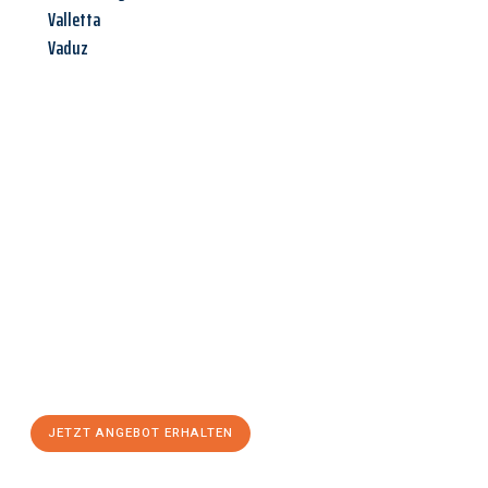
Valletta
Vaduz
Jetzt anfragen &
Angebot
mit Best-Preis
erhalten!
Schicken Sie uns jetzt Ihre unverbindliche Anfrage und sichern
Sie sich Ihr
individuelles Umzugsangebot für Ihr Anliegen in
Herne
zum Best-Preis! Nutzen Sie die Gelegenheit für einen
stressfreien Umzug
mit maximalem Komfort:
JETZT ANGEBOT ERHALTEN