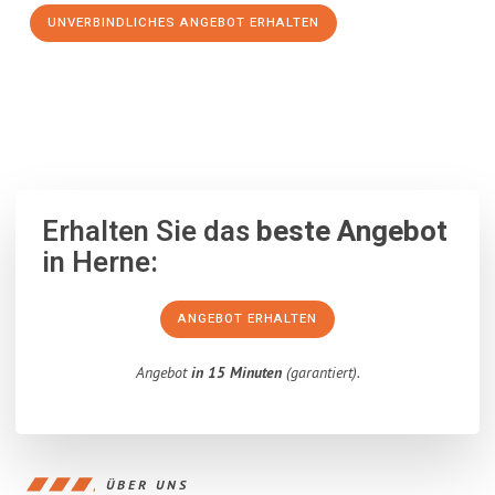
UNVERBINDLICHES ANGEBOT ERHALTEN
100% unverbindlich
– Garantiert eine Antwort
innerhalb von 15
Minuten
.
Erhalten Sie das
beste Angebot
in Herne:
ANGEBOT ERHALTEN
Angebot
in 15 Minuten
(garantiert).
ÜBER UNS