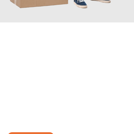
JETZT ANFRAGEN
Erleben Sie mit Umzugsmeister Sankt Herne, wie
einfach und
stressfrei Ihr Umzug Herne Vilnius
sein kann. Unser
Expertenteam steht bereit, um Ihnen einen reibungslosen
Übergang in Ihr neues Zuhause zu garantieren.
Jetzt
unverbindliches Angebot
erhalten &
100€ sparen: