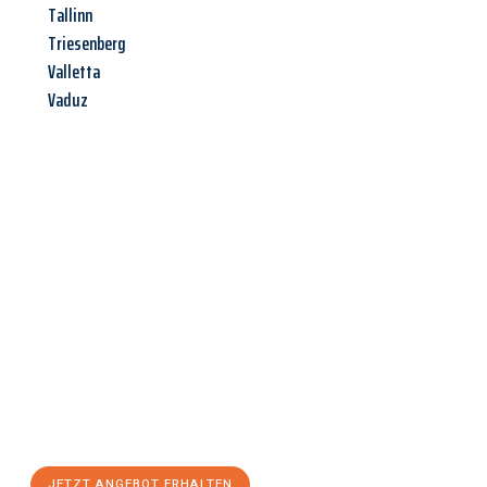
Tallinn
Triesenberg
Valletta
Vaduz
Jetzt anfragen &
Angebot
mit Best-Preis
erhalten!
Schicken Sie uns jetzt Ihre unverbindliche Anfrage und sichern
Sie sich Ihr
individuelles Umzugsangebot für Ihr Anliegen in
Herne
zum Best-Preis! Nutzen Sie die Gelegenheit für einen
stressfreien Umzug
mit maximalem Komfort:
JETZT ANGEBOT ERHALTEN