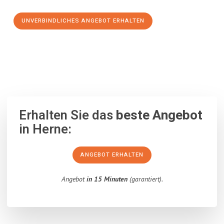
UNVERBINDLICHES ANGEBOT ERHALTEN
100% unverbindlich
– Garantiert eine Antwort
innerhalb von 15
Minuten
.
Erhalten Sie das
beste Angebot
in Herne:
ANGEBOT ERHALTEN
Angebot
in 15 Minuten
(garantiert).