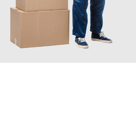
JETZT ANFRAGEN
Erleben Sie mit Umzugsmeister Sankt Herne, wie
einfach und
stressfrei Ihr Umzug Herne Sankt Petersburg
sein kann. Unser
Expertenteam steht bereit, um Ihnen einen reibungslosen