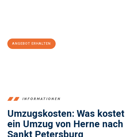
Übergang in Ihr neues Zuhause zu garantieren.
Jetzt
unverbindliches Angebot
erhalten &
100€ sparen:
ANGEBOT ERHALTEN
+4915792653370
INFORMATIONEN
Umzugskosten: Was kostet
ein Umzug von Herne nach
Sankt Petersburg