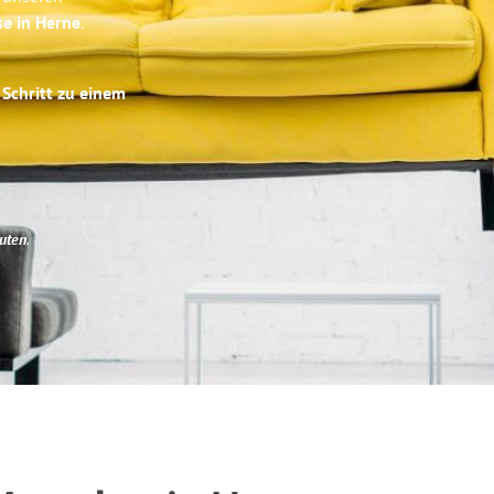
se in Herne
.
 Schritt zu einem
uten
.