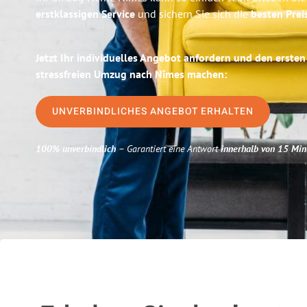
erstklassigen Service
und sichern Sie sich die
besten Prei
Jetzt Ihr individuelles Angebot anfordern und den ersten
stressfreien Umzug nach Nîmes machen:
UNVERBINDLICHES ANGEBOT ERHALTEN
100% unverbindlich
– Garantiert eine Antwort
innerhalb von 15 Min