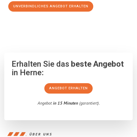
UNVERBINDLICHES ANGEBOT ERHALTEN
100% unverbindlich
– Garantiert eine Antwort
innerhalb von 15
Minuten
.
Erhalten Sie das
beste Angebot
in Herne:
ANGEBOT ERHALTEN
Angebot
in 15 Minuten
(garantiert).
ÜBER UNS