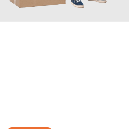
JETZT ANFRAGEN
Erleben Sie mit Umzugsmeister Sankt Herne, wie
einfach und
stressfrei Ihr Umzug Herne Reims
sein kann. Unser
Expertenteam steht bereit, um Ihnen einen reibungslosen
Übergang in Ihr neues Zuhause zu garantieren.
Jetzt
unverbindliches Angebot
erhalten &
100€ sparen: