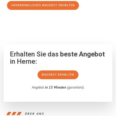
UNVERBINDLICHES ANGEBOT ERHALTEN
100% unverbindlich
– Garantiert eine Antwort
innerhalb von 15
Minuten
.
Erhalten Sie das
beste Angebot
in Herne:
ANGEBOT ERHALTEN
Angebot
in 15 Minuten
(garantiert).
ÜBER UNS