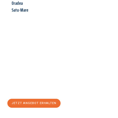
Oradea
Satu-Mare
Jetzt anfragen &
Angebot
mit Best-Preis
erhalten!
Schicken Sie uns jetzt Ihre unverbindliche Anfrage und sichern
Sie sich Ihr
individuelles Umzugsangebot für Ihr Anliegen in
Herne
zum Best-Preis! Nutzen Sie die Gelegenheit für einen
stressfreien Umzug
mit maximalem Komfort:
JETZT ANGEBOT ERHALTEN