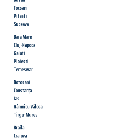
Focsani
Pitesti
Suceava
Baia Mare
Cluj-Napoca
Galati
Ploiesti
Temeswar
Botosani
Constanța
Iasi
Râmnicu Vâlcea
Tirgu-Mures
Braila
Craiova