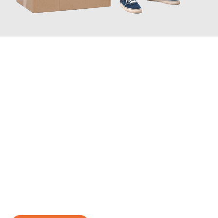
JETZT ANFRAGEN
Erleben Sie mit Umzugsmeister Sankt Herne, wie
einfach und
stressfrei Ihr Umzug Herne Buzau
sein kann. Unser
Expertenteam steht bereit, um Ihnen einen reibungslosen
Übergang in Ihr neues Zuhause zu garantieren.
Jetzt
unverbindliches Angebot
erhalten &
100€ sparen: