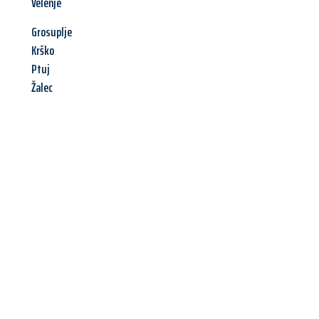
Velenje
Grosuplje
Krško
Ptuj
Žalec
Jetzt anfragen &
Angebot
mit Best-Preis
erhalten!
Schicken Sie uns jetzt Ihre unverbindliche Anfrage und sichern
Sie sich Ihr
individuelles Umzugsangebot für Ihr Anliegen in
Herne
zum Best-Preis! Nutzen Sie die Gelegenheit für einen
stressfreien Umzug
mit maximalem Komfort: