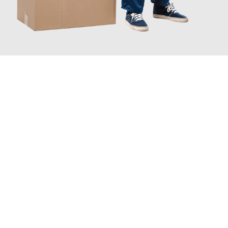
JETZT ANFRAGEN
Erleben Sie mit Umzugsmeister Sankt Herne, wie
einfach und
stressfrei Ihr Umzug Herne Kamnik
sein kann. Unser
Expertenteam steht bereit, um Ihnen einen reibungslosen
Übergang in Ihr neues Zuhause zu garantieren.
Jetzt
unverbindliches Angebot
erhalten &
100€ sparen: