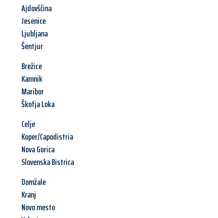
Ajdovščina
Jesenice
Ljubljana
Šentjur
Brežice
Kamnik
Maribor
Škofja Loka
Celje
Koper/Capodistria
Nova Gorica
Slovenska Bistrica
Domžale
Kranj
Novo mesto