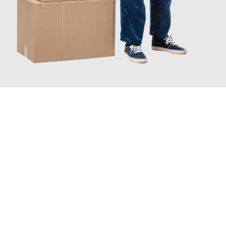
JETZT ANFRAGEN
Erleben Sie mit Umzugsmeister Sankt Herne, wie
einfach und
stressfrei Ihr Umzug Herne Nova Gorica
sein kann. Unser
Expertenteam steht bereit, um Ihnen einen reibungslosen
Übergang in Ihr neues Zuhause zu garantieren.