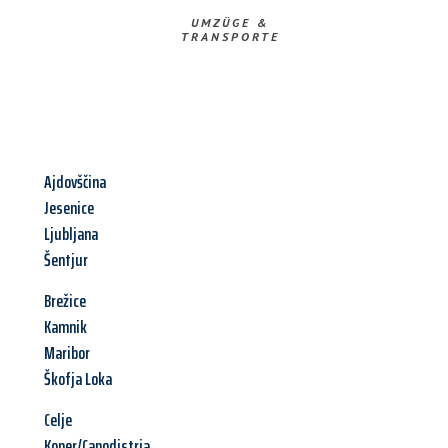
UMZÜGE &
TRANSPORTE
Ajdovščina
Jesenice
Ljubljana
Šentjur
Brežice
Kamnik
Maribor
Škofja Loka
Celje
Koper/Capodistria