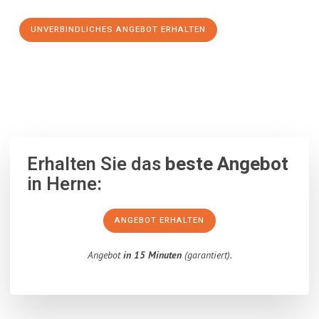
UNVERBINDLICHES ANGEBOT ERHALTEN
100% unverbindlich
– Garantiert eine Antwort
innerhalb von 15
Minuten
.
Erhalten Sie das
beste Angebot
in Herne:
ANGEBOT ERHALTEN
Angebot
in 15 Minuten
(garantiert).