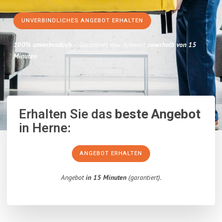
UNVERBINDLICHES ANGEBOT ERHALTEN
100% unverbindlich
– Garantiert eine Antwort
innerhalb von 15
Minuten
.
Erhalten Sie das
beste Angebot
in Herne:
ANGEBOT ERHALTEN
Angebot
in 15 Minuten
(garantiert).