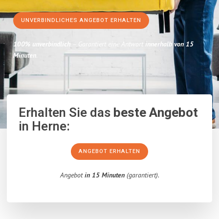
UNVERBINDLICHES ANGEBOT ERHALTEN
100% unverbindlich
– Garantiert eine Antwort
innerhalb von 15
Minuten
.
Erhalten Sie das
beste Angebot
in Herne:
ANGEBOT ERHALTEN
Angebot
in 15 Minuten
(garantiert).