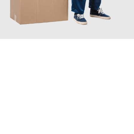
JETZT ANFRAGEN
Erleben Sie mit Umzugsmeister Sankt Herne, wie
einfach und
stressfrei Ihr Umzug Herne Oldenburg
sein kann. Unser
Expertenteam steht bereit, um Ihnen einen reibungslosen
Übergang in Ihr neues Zuhause zu garantieren.
Jetzt
unverbindliches Angebot
erhalten &