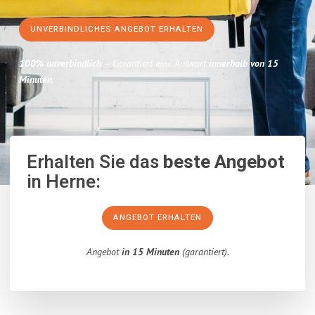
UNVERBINDLICHES ANGEBOT ERHALTEN
100% unverbindlich
– Garantiert eine Antwort
innerhalb von 15
Minuten
.
Erhalten Sie das
beste Angebot
in Herne:
ANGEBOT ERHALTEN
Angebot
in 15 Minuten
(garantiert).