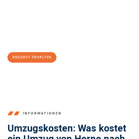
stressfrei Ihr Umzug Herne Recklinghausen
sein kann. Unser
Expertenteam steht bereit, um Ihnen einen reibungslosen
Übergang in Ihr neues Zuhause zu garantieren.
Jetzt
unverbindliches Angebot
erhalten &
100€ sparen:
ANGEBOT ERHALTEN
+4915792653370
INFORMATIONEN
Umzugskosten: Was kostet