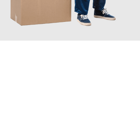
JETZT ANFRAGEN
Erleben Sie mit Umzugsmeister Sankt Herne, wie
einfach und
stressfrei Ihr Umzug Herne Karlsruhe
sein kann. Unser
Expertenteam steht bereit, um Ihnen einen reibungslosen
Übergang in Ihr neues Zuhause zu garantieren.
Jetzt
unverbindliches Angebot
erhalten &