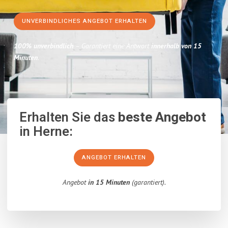
UNVERBINDLICHES ANGEBOT ERHALTEN
100% unverbindlich
– Garantiert eine Antwort
innerhalb von 15
Minuten
.
Erhalten Sie das
beste Angebot
in Herne:
ANGEBOT ERHALTEN
Angebot
in 15 Minuten
(garantiert).