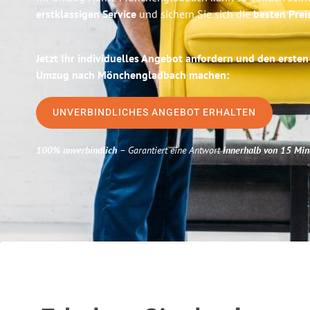
erstklassigen Service
und sichern Sie sich die
besten Prei
Jetzt Ihr individuelles Angebot anfordern und den ersten 
Umzug nach Mönchengladbach machen:
UNVERBINDLICHES ANGEBOT ERHALTEN
100% unverbindlich
– Garantiert eine Antwort
innerhalb von 15 Min