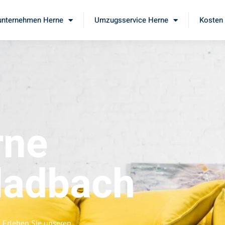
nternehmen Herne
Umzugsservice Herne
Kosten 
rne
ladbach
 Erleben Sie unseren