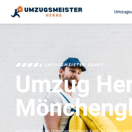
Umzugsu
UMZUGSMEISTER SANKT
Umzug He
Möncheng
Ihr Umzug Herne Mönchengladbach kann so einfach sein!