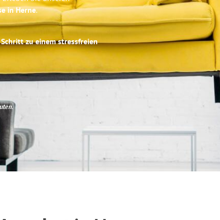
se in Herne
.
Schritt zu einem stressfreien
uten
.