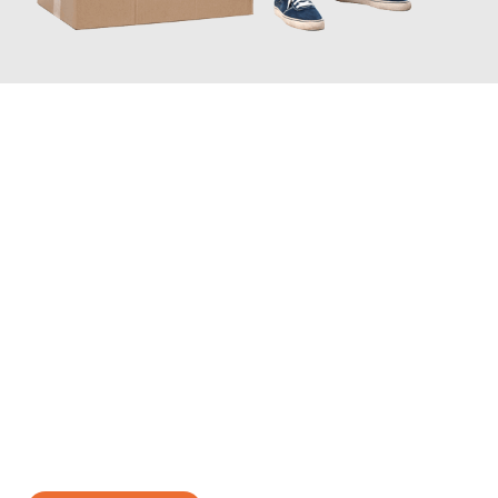
JETZT ANFRAGEN
Erleben Sie mit Umzugsmeister Sankt Herne, wie
einfach und
stressfrei Ihr Umzug Herne Isparta
sein kann. Unser
Expertenteam steht bereit, um Ihnen einen reibungslosen
Übergang in Ihr neues Zuhause zu garantieren.
Jetzt
unverbindliches Angebot
erhalten &
100€ sparen: