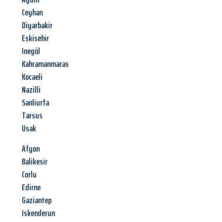
Ceyhan
Diyarbakir
Eskisehir
Inegöl
Kahramanmaras
Kocaeli
Nazilli
Sanliurfa
Tarsus
Usak
Afyon
Balikesir
Corlu
Edirne
Gaziantep
Iskenderun