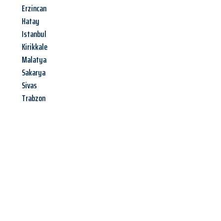
Erzincan
Hatay
Istanbul
Kirikkale
Malatya
Sakarya
Sivas
Trabzon
Jetzt anfragen &
Angebot
mit Best-Preis
erhalten!
Schicken Sie uns jetzt Ihre unverbindliche Anfrage und sichern