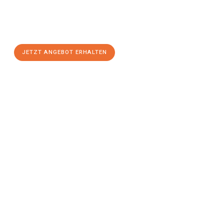
Sie sich Ihr
individuelles Umzugsangebot für Ihr Anliegen in
Herne
zum Best-Preis! Nutzen Sie die Gelegenheit für einen
stressfreien Umzug
mit maximalem Komfort:
JETZT ANGEBOT ERHALTEN