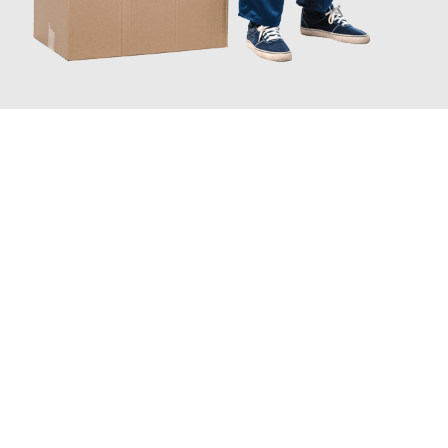
JETZT ANFRAGEN
Erleben Sie mit Umzugsmeister Sankt Herne, wie
einfach und
stressfrei Ihr Umzug Herne Sakarya
sein kann. Unser
Expertenteam steht bereit, um Ihnen einen reibungslosen
Übergang in Ihr neues Zuhause zu garantieren.
Jetzt
unverbindliches Angebot
erhalten &
100€ sparen: