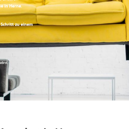
se in Herne
.
 Schritt zu einem
uten
.