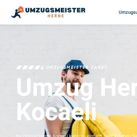
Umzugsu
UMZUGSMEISTER SANKT
Umzug He
Kocaeli
Ihr Umzug Herne Kocaeli kann so einfach sein! Erleben S