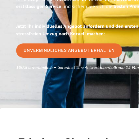
erstklassigen Service
und sichern Sie sich die
besten Prei
Jetzt Ihr individuelles Angebot anfordern und den ersten
stressfreien Umzug nach Kocaeli machen:
UNVERBINDLICHES ANGEBOT ERHALTEN
100% unverbindlich
– Garantiert eine Antwort
innerhalb von 15 Min