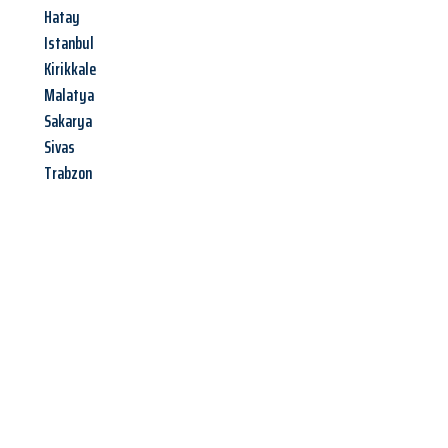
Hatay
Istanbul
Kirikkale
Malatya
Sakarya
Sivas
Trabzon
Jetzt anfragen &
Angebot
mit Best-Preis
erhalten!
Schicken Sie uns jetzt Ihre unverbindliche Anfrage und sichern
Sie sich Ihr
individuelles Umzugsangebot für Ihr Anliegen in