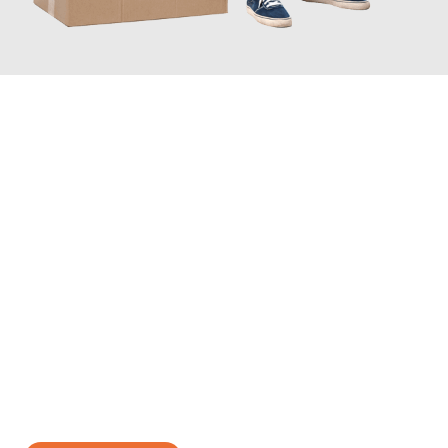
JETZT ANFRAGEN
Erleben Sie mit Umzugsmeister Sankt Herne, wie
einfach und
stressfrei Ihr Umzug Herne Inegöl
sein kann. Unser
Expertenteam steht bereit, um Ihnen einen reibungslosen
Übergang in Ihr neues Zuhause zu garantieren.
Jetzt
unverbindliches Angebot
erhalten &
100€ sparen: