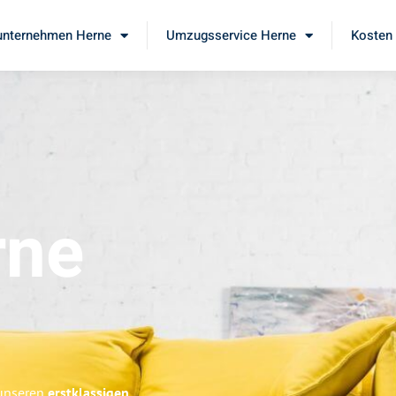
nternehmen Herne
Umzugsservice Herne
Kosten 
rne
 unseren
erstklassigen