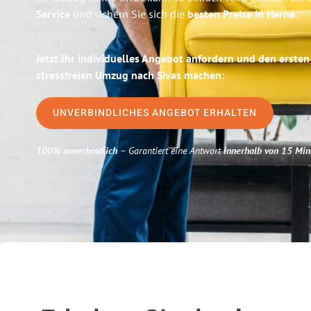
Service
und sichern Sie sich die
besten Preise in Herne
.
Jetzt Ihr individuelles Angebot anfordern und den ersten
stressfreien Umzug nach Sivas machen:
UNVERBINDLICHES ANGEBOT ERHALTEN
100% unverbindlich
– Garantiert eine Antwort
innerhalb von 15 Min