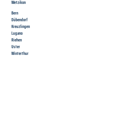
Wetzikon
Bern
Dübendorf
Kreuzlingen
Lugano
Riehen
Uster
Winterthur
Jetzt anfragen &
Angebot
mit Best-Preis
erhalten!