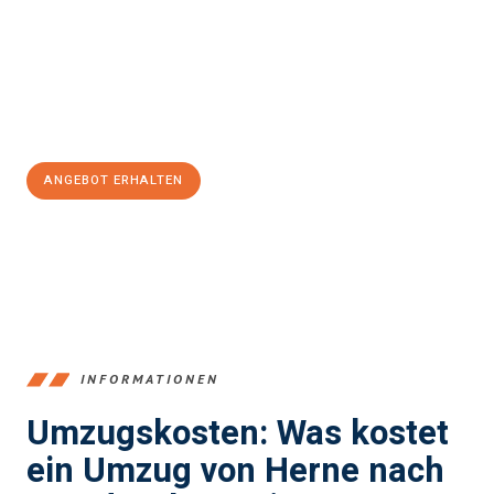
Expertenteam steht bereit, um Ihnen einen reibungslosen
Übergang in Ihr neues Zuhause zu garantieren.
Jetzt
unverbindliches Angebot
erhalten &
100€ sparen:
ANGEBOT ERHALTEN
+4915792653370
INFORMATIONEN
Umzugskosten: Was kostet
ein Umzug von Herne nach