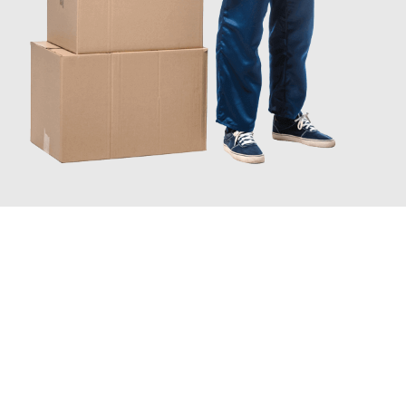
JETZT ANFRAGEN
Erleben Sie mit Umzugsmeister Sankt Herne, wie
einfach und
stressfrei Ihr Umzug Herne Yverdon-les-Bains
sein kann. Unser