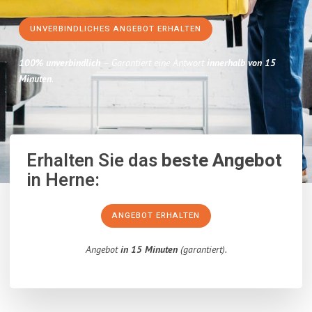
UNVERBINDLICHES ANGEBOT ERHALTEN
100% unverbindlich
– Garantiert eine Antwort
innerhalb von 15
Minuten
.
Erhalten Sie das
beste Angebot
in Herne:
ANGEBOT ERHALTEN
Angebot
in 15 Minuten
(garantiert).