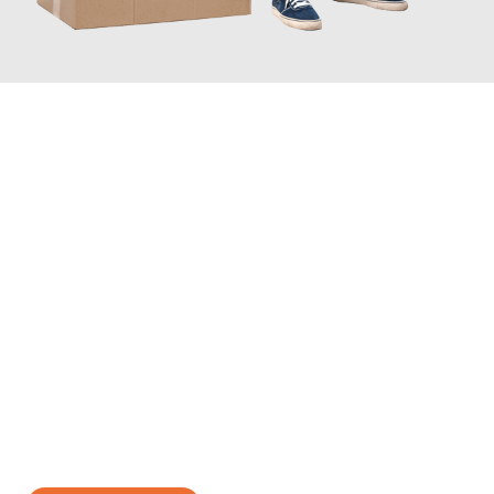
JETZT ANFRAGEN
Erleben Sie mit Umzugsmeister Sankt Herne, wie
einfach und
stressfrei Ihr Umzug Herne Horgen
sein kann. Unser
Expertenteam steht bereit, um Ihnen einen reibungslosen
Übergang in Ihr neues Zuhause zu garantieren.
Jetzt
unverbindliches Angebot
erhalten &
100€ sparen: