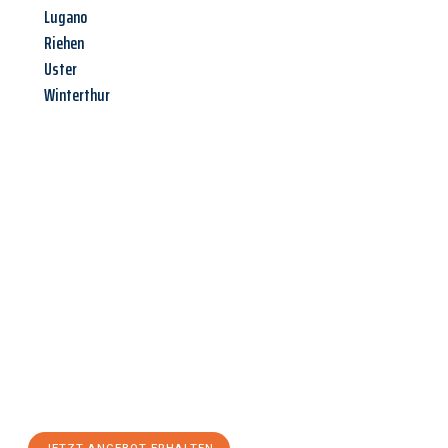
Lugano
Riehen
Uster
Winterthur
Jetzt anfragen &
Angebot
mit Best-Preis
erhalten!
Schicken Sie uns jetzt Ihre unverbindliche Anfrage und sichern
Sie sich Ihr
individuelles Umzugsangebot für Ihr Anliegen in
Herne
zum Best-Preis! Nutzen Sie die Gelegenheit für einen
stressfreien Umzug
mit maximalem Komfort: