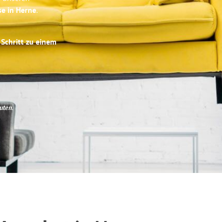
se in Herne
.
 Schritt zu einem
uten
.