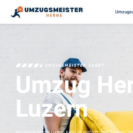
Umzugsu
UMZUGSMEISTER SANKT
Umzug He
Luzern
Ihr Umzug Herne Luzern kann so einfach sein! Erleben Si