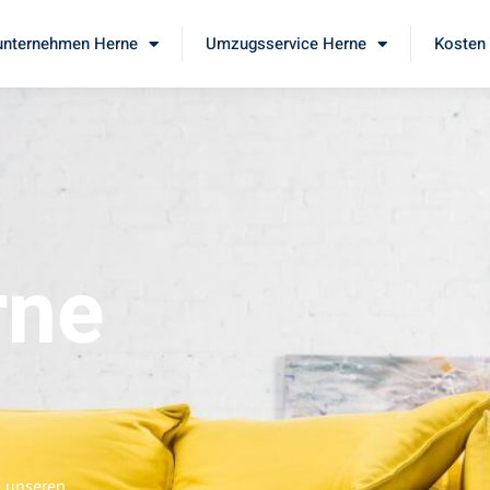
nternehmen Herne
Umzugsservice Herne
Kosten 
rne
e unseren