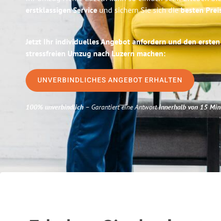
erstklassigen Service
und sichern Sie sich die
besten Prei
Jetzt Ihr individuelles Angebot anfordern und den ersten
stressfreien Umzug nach Luzern machen:
UNVERBINDLICHES ANGEBOT ERHALTEN
100% unverbindlich
– Garantiert eine Antwort
innerhalb von 15 Min