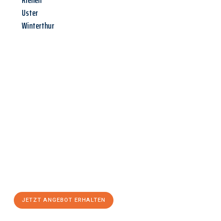
Riehen
Uster
Winterthur
Jetzt anfragen &
Angebot
mit Best-Preis
erhalten!
Schicken Sie uns jetzt Ihre unverbindliche Anfrage und sichern
Sie sich Ihr
individuelles Umzugsangebot für Ihr Anliegen in
Herne
zum Best-Preis! Nutzen Sie die Gelegenheit für einen
stressfreien Umzug
mit maximalem Komfort:
JETZT ANGEBOT ERHALTEN