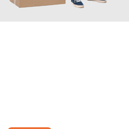
JETZT ANFRAGEN
Erleben Sie mit Umzugsmeister Sankt Herne, wie
einfach und
stressfrei Ihr Umzug Herne Lugano
sein kann. Unser
Expertenteam steht bereit, um Ihnen einen reibungslosen
Übergang in Ihr neues Zuhause zu garantieren.
Jetzt
unverbindliches Angebot
erhalten &
100€ sparen: