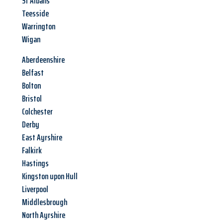
St Albans
Teesside
Warrington
Wigan
Aberdeenshire
Belfast
Bolton
Bristol
Colchester
Derby
East Ayrshire
Falkirk
Hastings
Kingston upon Hull
Liverpool
Middlesbrough
North Ayrshire