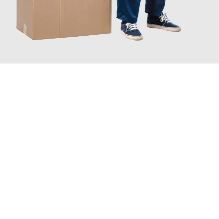
JETZT ANFRAGEN
Erleben Sie mit Umzugsmeister Sankt Herne, wie
einfach und
stressfrei Ihr Umzug Herne Nottingham
sein kann. Unser
Expertenteam steht bereit, um Ihnen einen reibungslosen
Übergang in Ihr neues Zuhause zu garantieren.
Jetzt
unverbindliches Angebot
erhalten &