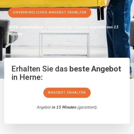
UNVERBINDLICHES ANGEBOT ERHALTEN
100% unverbindlich
– Garantiert eine Antwort
innerhalb von 15
Minuten
.
Erhalten Sie das
beste Angebot
in Herne:
ANGEBOT ERHALTEN
Angebot
in 15 Minuten
(garantiert).