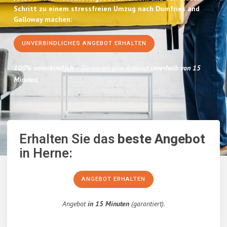
Schritt zu einem stressfreien Umzug nach Dumfries and
Galloway machen:
UNVERBINDLICHES ANGEBOT ERHALTEN
100% unverbindlich
– Garantiert eine Antwort
innerhalb von 15
Minuten
.
Erhalten Sie das
beste Angebot
in Herne:
ANGEBOT ERHALTEN
Angebot
in 15 Minuten
(garantiert).