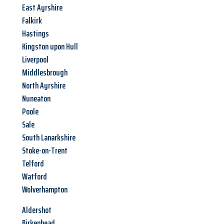
East Ayrshire
Falkirk
Hastings
Kingston upon Hull
Liverpool
Middlesbrough
North Ayrshire
Nuneaton
Poole
Sale
South Lanarkshire
Stoke-on-Trent
Telford
Watford
Wolverhampton
Aldershot
Birkenhead