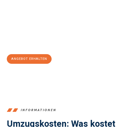
Erleben Sie mit Umzugsmeister Sankt Herne, wie
einfach und
stressfrei Ihr Umzug Herne Dumfries and Galloway
sein kann.
Unser Expertenteam steht bereit, um Ihnen einen reibungslosen
Übergang in Ihr neues Zuhause zu garantieren.
Jetzt
unverbindliches Angebot
erhalten &
100€ sparen:
ANGEBOT ERHALTEN
+4915792653370
INFORMATIONEN
Umzugskosten: Was kostet