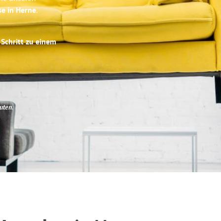
se in Herne
.
 Schritt zu einem
uten
.