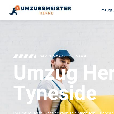
Umzugsu
UMZUGSMEISTER SANKT
Umzug He
Tyneside
Ihr Umzug Herne Tyneside kann so einfach sein! Erleben 