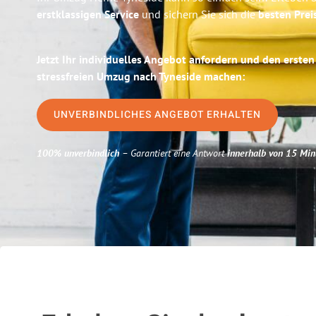
erstklassigen Service
und sichern Sie sich die
besten Prei
Jetzt Ihr individuelles Angebot anfordern und den ersten
stressfreien Umzug nach Tyneside machen:
UNVERBINDLICHES ANGEBOT ERHALTEN
100% unverbindlich
– Garantiert eine Antwort
innerhalb von 15 Min