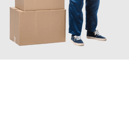
JETZT ANFRAGEN
Erleben Sie mit Umzugsmeister Sankt Herne, wie
einfach und
stressfrei Ihr Umzug Herne Kingston upon Hull
sein kann.
Unser Expertenteam steht bereit, um Ihnen einen reibungslosen