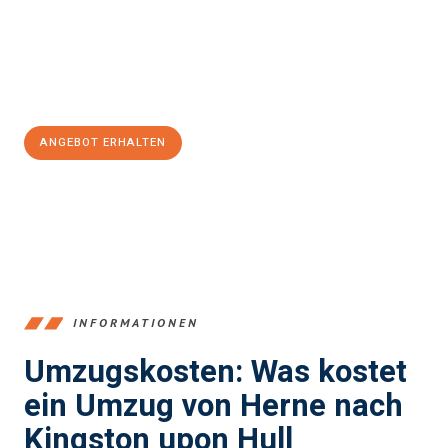
Übergang in Ihr neues Zuhause zu garantieren.
Jetzt
unverbindliches Angebot
erhalten &
100€ sparen:
ANGEBOT ERHALTEN
+4915792653370
INFORMATIONEN
Umzugskosten: Was kostet
ein Umzug von Herne nach
Kingston upon Hull