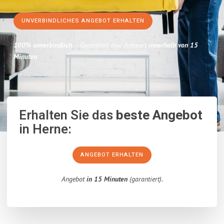
UNVERBINDLICHES ANGEBOT ERHALTEN
100% unverbindlich
– Garantiert eine Antwort
innerhalb von 15
Minuten
.
Erhalten Sie das
beste Angebot
in Herne:
ANGEBOT ERHALTEN
Angebot
in 15 Minuten
(garantiert).