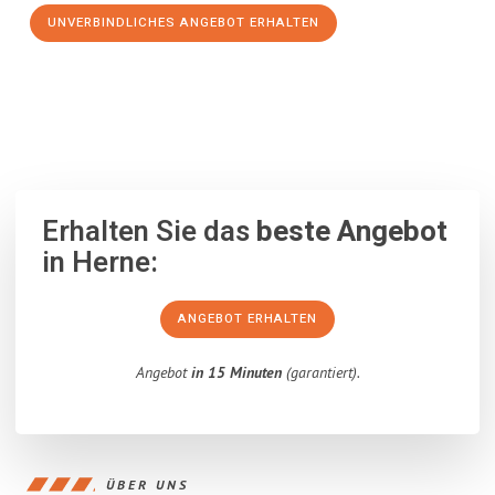
UNVERBINDLICHES ANGEBOT ERHALTEN
100% unverbindlich
– Garantiert eine Antwort
innerhalb von 15
Minuten
.
Erhalten Sie das
beste Angebot
in Herne:
ANGEBOT ERHALTEN
Angebot
in 15 Minuten
(garantiert).
ÜBER UNS