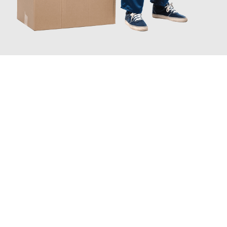
JETZT ANFRAGEN
Erleben Sie mit Umzugsmeister Sankt Herne, wie
einfach und
stressfrei Ihr Umzug Herne Grimsby
sein kann. Unser
Expertenteam steht bereit, um Ihnen einen reibungslosen
Übergang in Ihr neues Zuhause zu garantieren.
Jetzt
unverbindliches Angebot
erhalten &
100€ sparen: