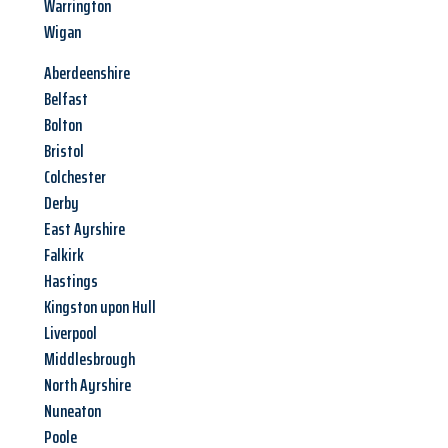
Warrington
Wigan
Aberdeenshire
Belfast
Bolton
Bristol
Colchester
Derby
East Ayrshire
Falkirk
Hastings
Kingston upon Hull
Liverpool
Middlesbrough
North Ayrshire
Nuneaton
Poole