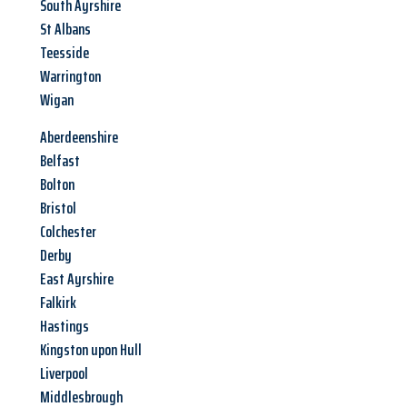
South Ayrshire
St Albans
Teesside
Warrington
Wigan
Aberdeenshire
Belfast
Bolton
Bristol
Colchester
Derby
East Ayrshire
Falkirk
Hastings
Kingston upon Hull
Liverpool
Middlesbrough