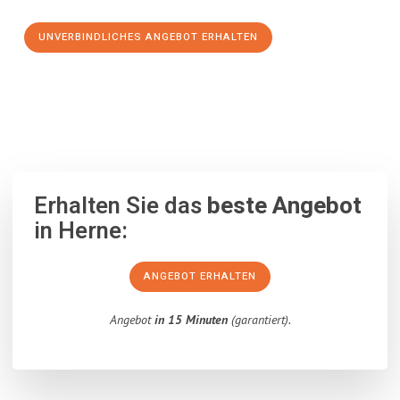
UNVERBINDLICHES ANGEBOT ERHALTEN
100% unverbindlich
– Garantiert eine Antwort
innerhalb von 15
Minuten
.
Erhalten Sie das
beste Angebot
in Herne:
ANGEBOT ERHALTEN
Angebot
in 15 Minuten
(garantiert).