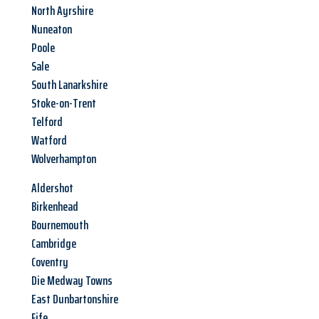
North Ayrshire
Nuneaton
Poole
Sale
South Lanarkshire
Stoke-on-Trent
Telford
Watford
Wolverhampton
Aldershot
Birkenhead
Bournemouth
Cambridge
Coventry
Die Medway Towns
East Dunbartonshire
Fife