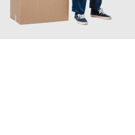
JETZT ANFRAGEN
Erleben Sie mit Umzugsmeister Sankt Herne, wie
einfach und
stressfrei Ihr Umzug Herne Cambridge
sein kann. Unser
Expertenteam steht bereit, um Ihnen einen reibungslosen
Übergang in Ihr neues Zuhause zu garantieren.
Jetzt
unverbindliches Angebot
erhalten &