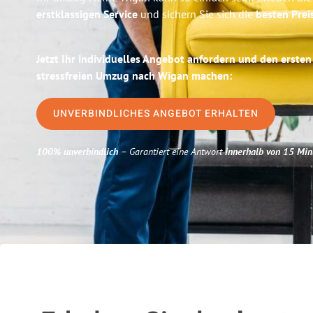
erstklassigen Service
und sichern Sie sich die
besten Prei
Jetzt Ihr individuelles Angebot anfordern und den ersten
stressfreien Umzug nach Wigan machen:
UNVERBINDLICHES ANGEBOT ERHALTEN
100% unverbindlich
– Garantiert eine Antwort
innerhalb von 15 Min