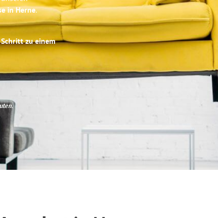
se in Herne
.
 Schritt zu einem
uten
.