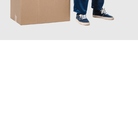
JETZT ANFRAGEN
Erleben Sie mit Umzugsmeister Sankt Herne, wie
einfach und
stressfrei Ihr Umzug Herne Mansfield
sein kann. Unser
Expertenteam steht bereit, um Ihnen einen reibungslosen
Übergang in Ihr neues Zuhause zu garantieren.
Jetzt
unverbindliches Angebot
erhalten &