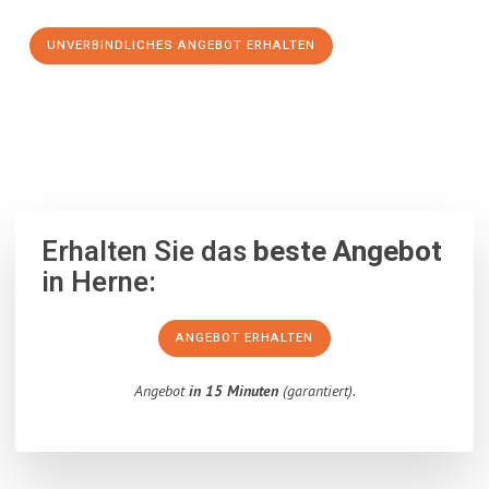
UNVERBINDLICHES ANGEBOT ERHALTEN
100% unverbindlich
– Garantiert eine Antwort
innerhalb von 15
Minuten
.
Erhalten Sie das
beste Angebot
in Herne:
ANGEBOT ERHALTEN
Angebot
in 15 Minuten
(garantiert).