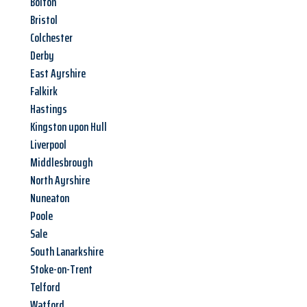
Bolton
Bristol
Colchester
Derby
East Ayrshire
Falkirk
Hastings
Kingston upon Hull
Liverpool
Middlesbrough
North Ayrshire
Nuneaton
Poole
Sale
South Lanarkshire
Stoke-on-Trent
Telford
Watford