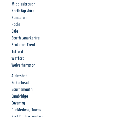
Middlesbrough
North Ayrshire
Nuneaton
Poole
Sale
South Lanarkshire
Stoke-on-Trent
Telford
Watford
Wolverhampton
Aldershot
Birkenhead
Bournemouth
Cambridge
Coventry
Die Medway Towns
East Dunbartonshire