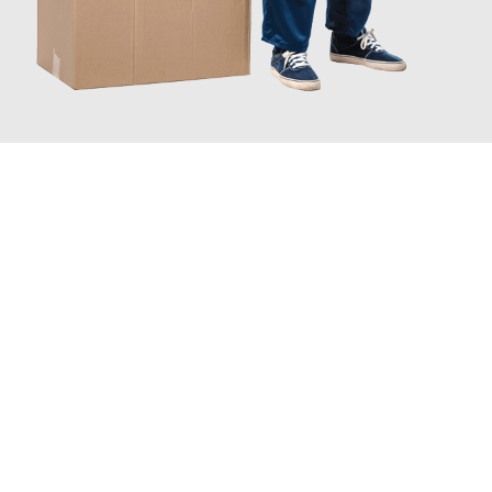
JETZT ANFRAGEN
Erleben Sie mit Umzugsmeister Sankt Herne, wie
einfach und
stressfrei Ihr Umzug Herne Liverpool
sein kann. Unser
Expertenteam steht bereit, um Ihnen einen reibungslosen
Übergang in Ihr neues Zuhause zu garantieren.
Jetzt
unverbindliches Angebot
erhalten &