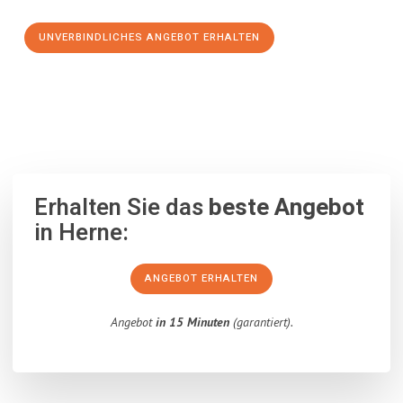
UNVERBINDLICHES ANGEBOT ERHALTEN
100% unverbindlich
– Garantiert eine Antwort
innerhalb von 15
Minuten
.
Erhalten Sie das
beste Angebot
in Herne:
ANGEBOT ERHALTEN
Angebot
in 15 Minuten
(garantiert).