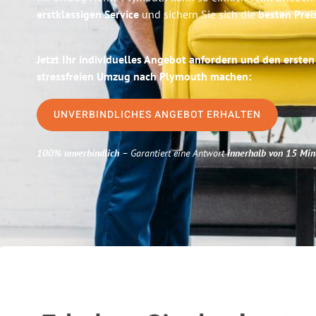
erstklassigen Service
und sichern Sie sich die
besten Prei
Jetzt Ihr individuelles Angebot anfordern und den ersten
stressfreien Umzug nach Plymouth machen:
UNVERBINDLICHES ANGEBOT ERHALTEN
100% unverbindlich
– Garantiert eine Antwort
innerhalb von 15 Min