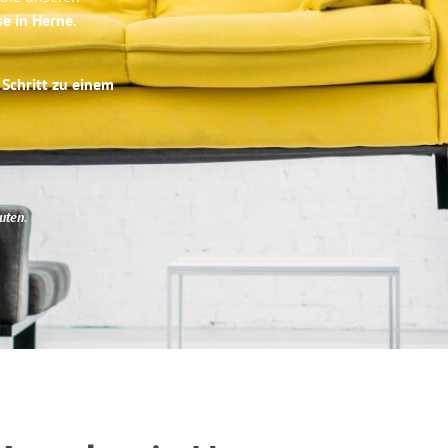
se in Herne
.
 Schritt zu einem
uten
.