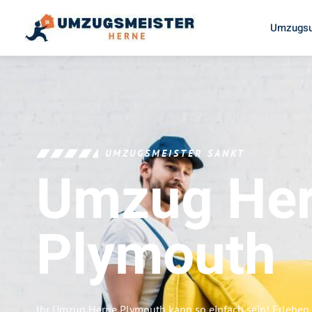
Umzugsu
UMZUGSMEISTER SANKT
Umzug He
Plymouth
Ihr Umzug Herne Plymouth kann so einfach sein! Erleben